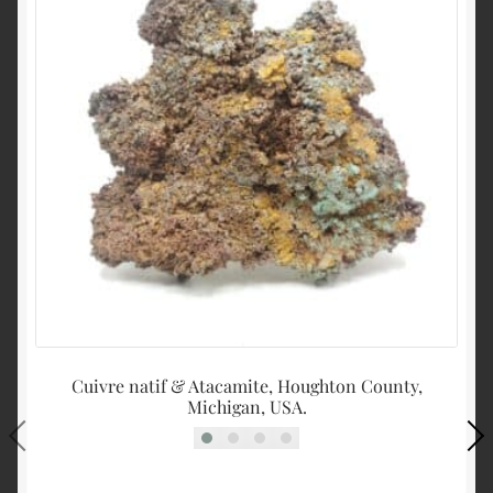
Cuivre natif & Atacamite, Houghton County,
Tr
Michigan, USA.