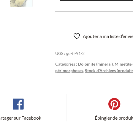
Ajouter à ma liste d’env
UGS :
go-fl-91-2
Catégories :
Dolomite (minéral)
,
Mimétite 
périmorphoses
,
Stock d'Archives (produit
rtager sur Facebook
Épingler de produi