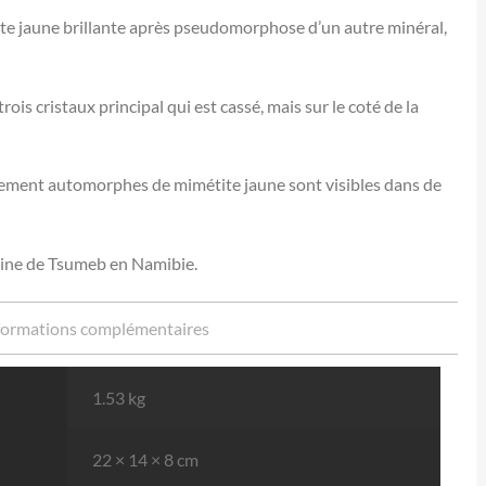
te jaune brillante après pseudomorphose d’un autre minéral,
rois cristaux principal qui est cassé, mais sur le coté de la
aitement automorphes de mimétite jaune sont visibles dans de
mine de Tsumeb en Namibie.
formations complémentaires
1.53 kg
22 × 14 × 8 cm