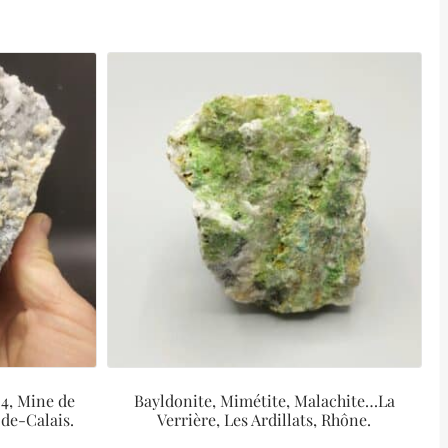
4, Mine de
Bayldonite, Mimétite, Malachite…La
-de-Calais.
Verrière, Les Ardillats, Rhône.