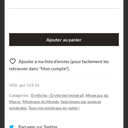
quantité
Ajouter au panier
de
Erythrite,
Mine
Ajouter à ma liste d’envies (pour facilement les
de
retrouver dans "Mon compte").
Bou
Azzer,
UGS :
gui-123-21
Ouarzazate,
Maroc.
Catégories :
Erythrite - Érythrine (minéral)
,
Minéraux du
Maroc
,
Minéraux du Monde
,
Spécimens par espèces
minérales
,
Tous nos minéraux en vente !
Partager sur Twitter