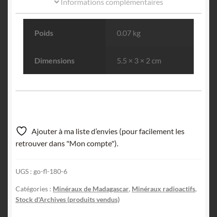
Informations complémentaires
Poids
0.07 kg
Dimensions
5.5 × 3 × 2 cm
Ajouter à ma liste d’envies (pour facilement les
retrouver dans "Mon compte").
UGS :
go-fl-180-6
Catégories :
Minéraux de Madagascar
,
Minéraux radioactifs
,
Stock d'Archives (produits vendus)