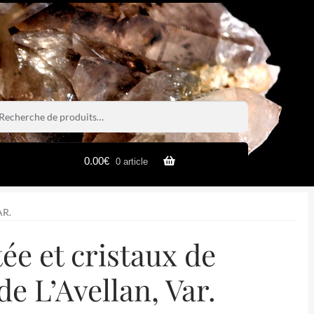
rche
rche
0.00
€
0 article
AR.
ée et cristaux de
e L’Avellan, Var.