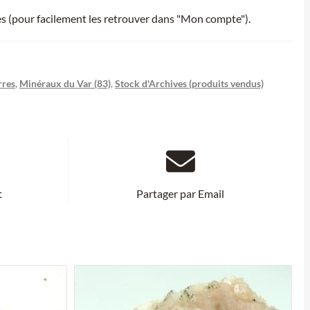
ies (pour facilement les retrouver dans "Mon compte").
rres
,
Minéraux du Var (83)
,
Stock d'Archives (produits vendus)
t
Partager par Email