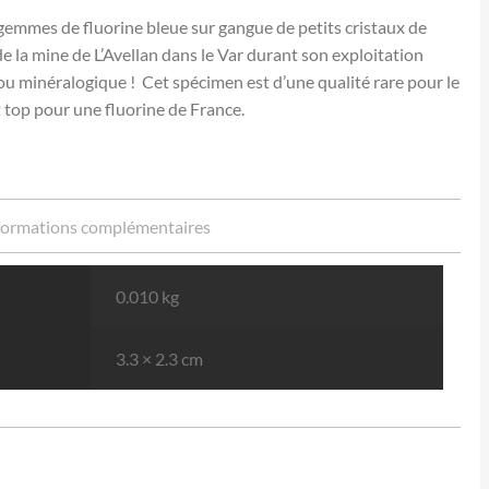
gemmes de fluorine bleue sur gangue de petits cristaux de
e la mine de L’Avellan dans le Var durant son exploitation
jou minéralogique ! Cet spécimen est d’une qualité rare pour le
 top pour une fluorine de France.
formations complémentaires
0.010 kg
3.3 × 2.3 cm