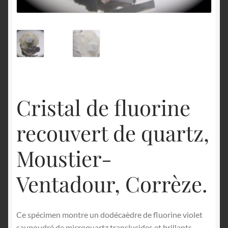
English
Cristal de fluorine
recouvert de quartz,
Moustier-
Ventadour, Corrèze.
Ce spécimen montre un dodécaèdre de fluorine violet
saupoudré de microquartz translucides et brillants.