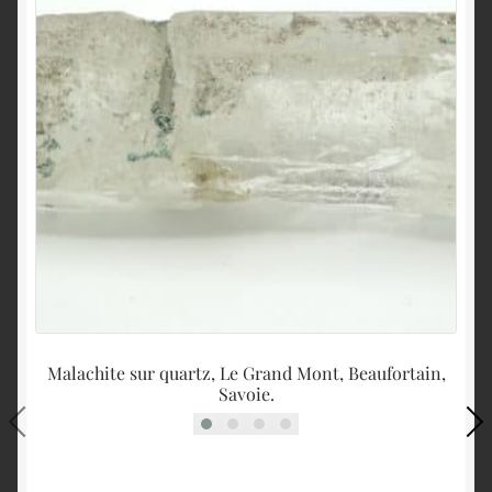
Malachite sur quartz, Le Grand Mont, Beaufortain,
C
Savoie.