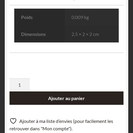
Poids
0.009 kg
Dimensions
2.5 × 2 × 2 cm
quantité
de
Galène,
Ajouter au panier
quartz
et
hydroxyapatite,
Ajouter à ma liste d’envies (pour facilement les
L’Argentolle,
retrouver dans "Mon compte").