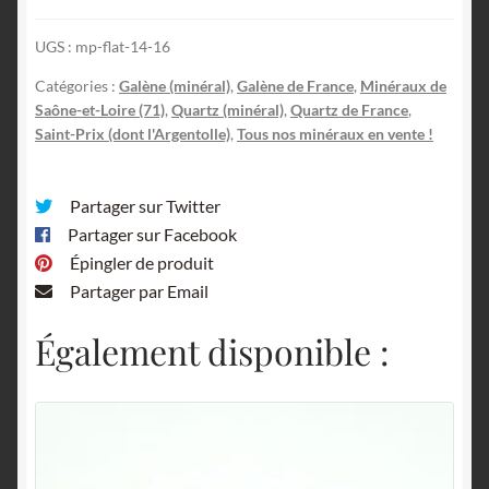
Saône-
et-
UGS :
mp-flat-14-16
Loire.
Catégories :
Galène (minéral)
,
Galène de France
,
Minéraux de
Saône-et-Loire (71)
,
Quartz (minéral)
,
Quartz de France
,
Saint-Prix (dont l'Argentolle)
,
Tous nos minéraux en vente !
Partager sur Twitter
Partager sur Facebook
Épingler de produit
Partager par Email
Également disponible :