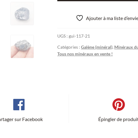
Galène,
Touissit,
Ajouter à ma liste d’env
Maroc.
UGS :
gui-117-21
Catégories :
Galène (minéral)
,
Minéraux d
Tous nos minéraux en vente !
rtager sur Facebook
Épingler de produi