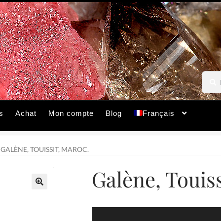
Reche
Reche
pour :
s
Achat
Mon compte
Blog
Français
GALÈNE, TOUISSIT, MAROC.
Galène, Touiss
🔍