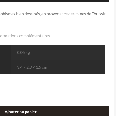
graphismes bien dessinés, en provenance des mines de Touissit
formations complémentaires
0.05 kg
3.4 × 2.9 × 1.5 cm
Ajouter au panier