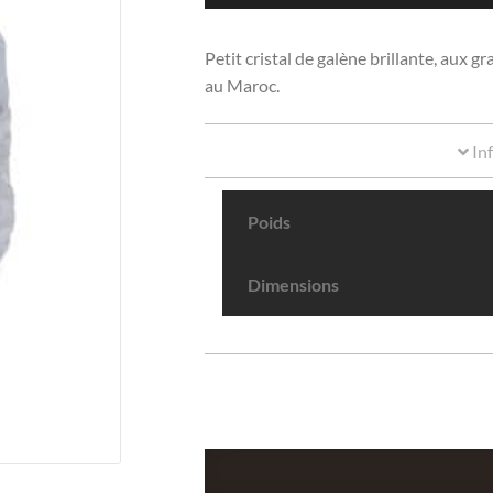
Petit cristal de galène brillante, aux 
au Maroc.
In
Poids
Dimensions
quantité
de