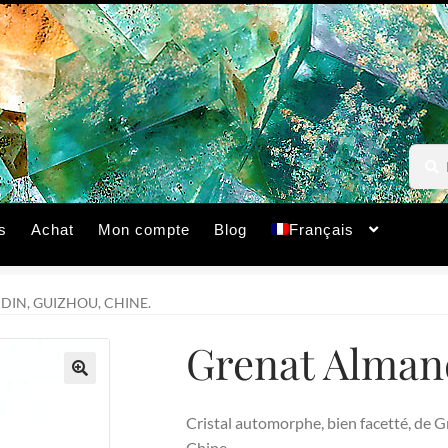
Reche
Reche
pour :
s
Achat
Mon compte
Blog
Français
IN, GUIZHOU, CHINE.
Grenat Almand
🔍
Cristal automorphe, bien facetté, de 
Chine.