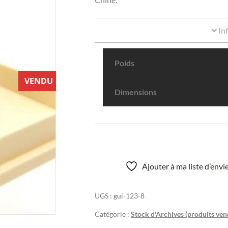
In
Poids
VENDU
Dimensions
Ajouter à ma liste d’env
UGS :
gui-123-8
Catégorie :
Stock d'Archives (produits ven