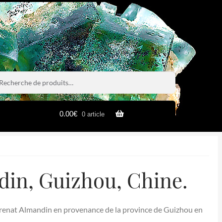
rche
rche
0.00
€
0 article
in, Guizhou, Chine.
Grenat Almandin en provenance de la province de Guizhou en