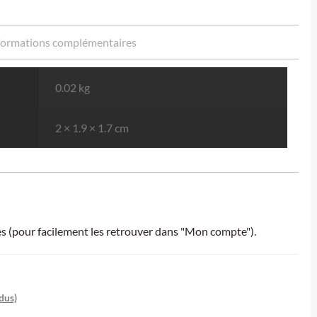
formations complémentaires
0.02 kg
2 × 1.9 × 1.7 cm
ies (pour facilement les retrouver dans "Mon compte").
dus)