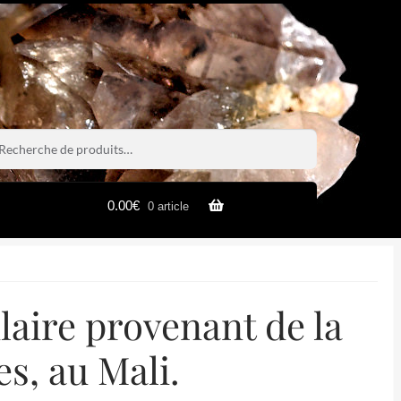
rche
rche
0.00
€
0 article
laire provenant de la
s, au Mali.