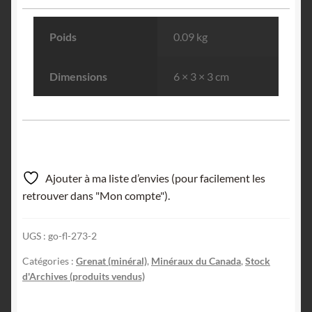
Poids
0.09 kg
Dimensions
6 × 3 × 3 cm
Ajouter à ma liste d’envies (pour facilement les
retrouver dans "Mon compte").
UGS :
go-fl-273-2
Catégories :
Grenat (minéral)
,
Minéraux du Canada
,
Stock
d'Archives (produits vendus)