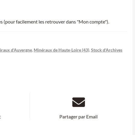
ies (pour facilement les retrouver dans "Mon compte").
éraux d'Auvergne
,
Minéraux de Haute-Loire (43)
,
Stock d'Archives
t
Partager par Email