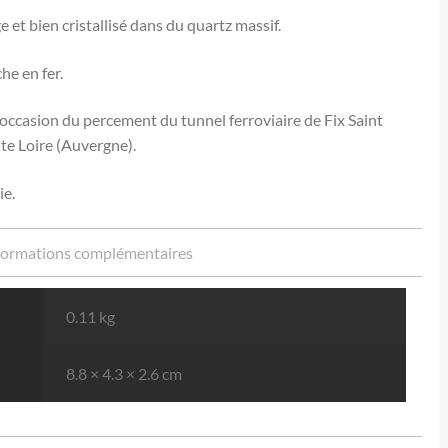
et bien cristallisé dans du quartz massif.
he en fer.
occasion du percement du tunnel ferroviaire de Fix Saint
te Loire (Auvergne).
ie.
formations complémentaires
0.11 kg
8.8 × 4.3 × 2.6 cm