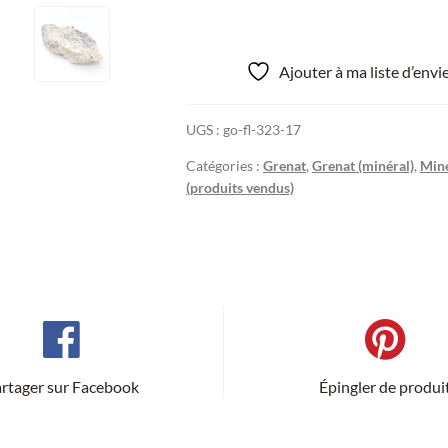
Ajouter à ma liste d’env
UGS :
go-fl-323-17
Catégories :
Grenat
,
Grenat (minéral)
,
Min
(produits vendus)
rtager sur Facebook
Épingler de produi