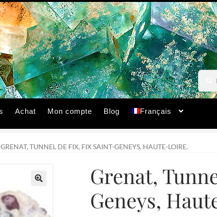
Reche
Reche
pour :
s
Achat
Mon compte
Blog
Français
GRENAT, TUNNEL DE FIX, FIX SAINT-GENEYS, HAUTE-LOIRE.
Grenat, Tunnel
Geneys, Haute
🔍