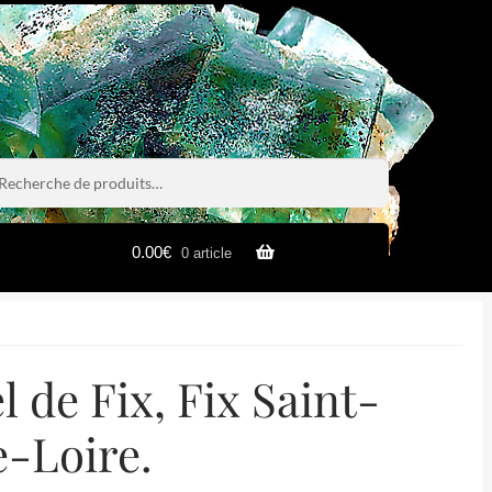
rche
rche
0.00
€
0 article
 de Fix, Fix Saint-
-Loire.