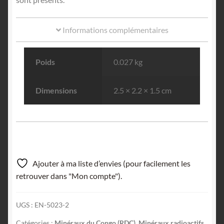
Informations complémentaires
Poids
0.027 kg
Dimensions
2.5 × 2.2 × 1.5 cm
Ajouter à ma liste d’envies (pour facilement les
retrouver dans "Mon compte").
UGS :
EN-5023-2
Catégories :
Minéraux du Congo (RDC)
,
Minéraux radioactifs
,