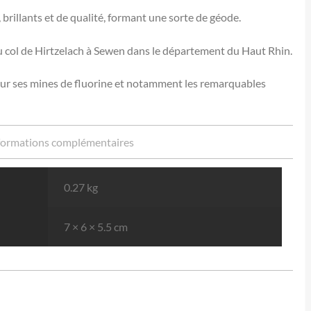
 brillants et de qualité, formant une sorte de géode.
 col de Hirtzelach à Sewen dans le département du Haut Rhin.
our ses mines de fluorine et notamment les remarquables
formations complémentaires
0.27 kg
7 × 6 × 5.5 cm