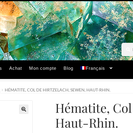
Reche
Reche
pour :
s
Achat
Mon compte
Blog
Français
)
HÉMATITE, COL DE HIRTZELACH, SEWEN, HAUT-RHIN.
Hématite, Col
Haut-Rhin.
🔍