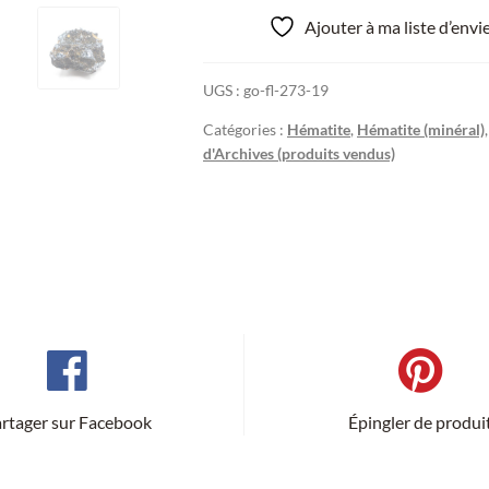
Ajouter à ma liste d’env
UGS :
go-fl-273-19
Catégories :
Hématite
,
Hématite (minéral)
d'Archives (produits vendus)
rtager sur Facebook
Épingler de produi