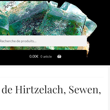
rche
rche
0.00
€
0 article
 de Hirtzelach, Sewen,