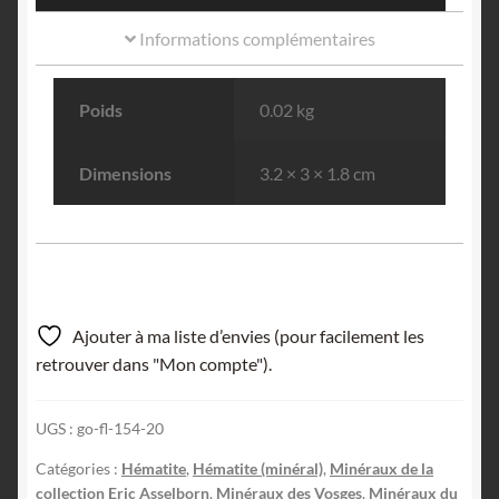
Informations complémentaires
Poids
0.02 kg
Dimensions
3.2 × 3 × 1.8 cm
Ajouter à ma liste d’envies (pour facilement les
retrouver dans "Mon compte").
UGS :
go-fl-154-20
Catégories :
Hématite
,
Hématite (minéral)
,
Minéraux de la
collection Eric Asselborn
,
Minéraux des Vosges
,
Minéraux du