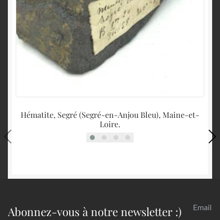
Hématite, Segré (Segré-en-Anjou Bleu), Maine-et-
B
Loire.
Email
Abonnez-vous à notre newsletter :)