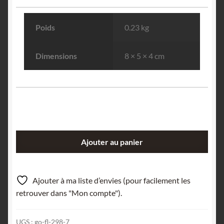
Poids
0.23 kg
Dimensions
8 × 5 × 4 cm
quantité
Ajouter au panier
de
Hémimorphite
sur
Ajouter à ma liste d’envies (pour facilement les
Quartz,
retrouver dans "Mon compte").
Le
Rivet,
UGS :
go-fl-298-7
Peyrebrune,