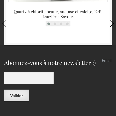
Quartz à chlorite brune, anatase et calcite, E2R,
Lauzière, Savoie.
Email
Abonnez-vous à notre newsletter :)