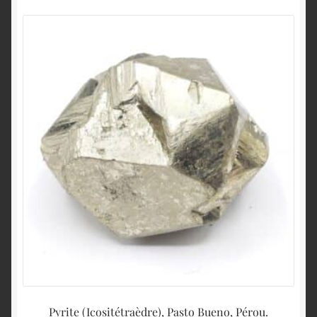
Pyrite (Icositétraèdre), Pasto Bueno, Pérou.
R