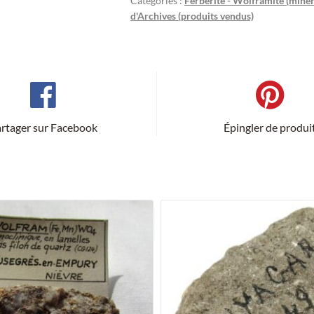
Catégories :
Ferbérite - Wolframite (minér
d'Archives (produits vendus)
rtager sur Facebook
Épingler de produi