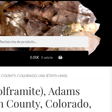
rche
rche
0.00
€
0 article
COUNTY, COLORADO, USA (ÉTATS-UNIS).
lframite), Adams
n County, Colorado,