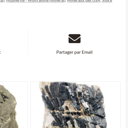
al)
,
Hübnérite - Wolframite (minéral)
,
Minéraux des USA
,
Stock
t
Partager par Email