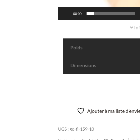
00:00
In
Poids
Dimensions
Ajouter à ma liste d’env
UGS :
go-fl-159-10