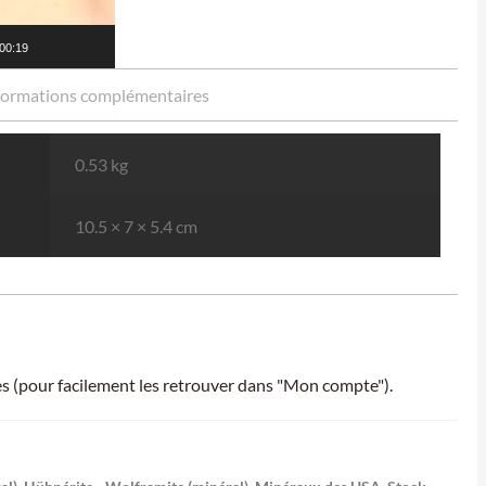
00:19
formations complémentaires
0.53 kg
10.5 × 7 × 5.4 cm
ies (pour facilement les retrouver dans "Mon compte").