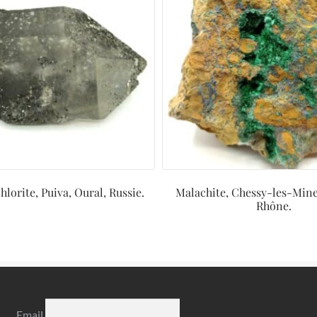
hlorite, Puiva, Oural, Russie.
Malachite, Chessy-les-Mine
Rhône.
Email