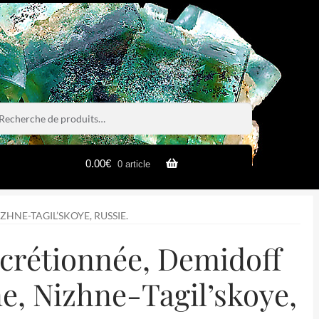
rche
rche
0.00
€
0 article
NE-TAGIL’SKOYE, RUSSIE.
crétionnée, Demidoff
e, Nizhne-Tagil’skoye,