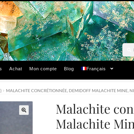
Reche
Reche
pour :
s
Achat
Mon compte
Blog
Français
)
MALACHITE CONCRÉTIONNÉE, DEMIDOFF MALACHITE MINE, NIZH
Malachite con
Malachite Min
🔍