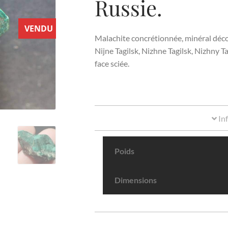
Russie.
VENDU
Malachite concrétionnée, minéral déco
Nijne Tagilsk, Nizhne Tagilsk, Nizhny T
face sciée.
In
Poids
Dimensions