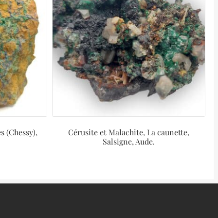
s (Chessy),
Cérusite et Malachite, La caunette,
Salsigne, Aude.