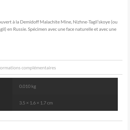
uvert à la Demidoff Malachite Mine, Nizhne-Tagil’skoye (ou
agil) en Russie. Spécimen avec une face naturelle et avec une
formations complémentaires
0.010 kg
3.5 × 1.6 × 1.7 cm