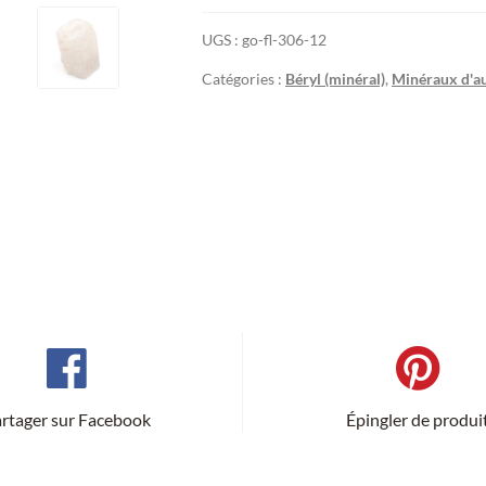
UGS :
go-fl-306-12
Catégories :
Béryl (minéral)
,
Minéraux d'au
rtager sur Facebook
Épingler de produi