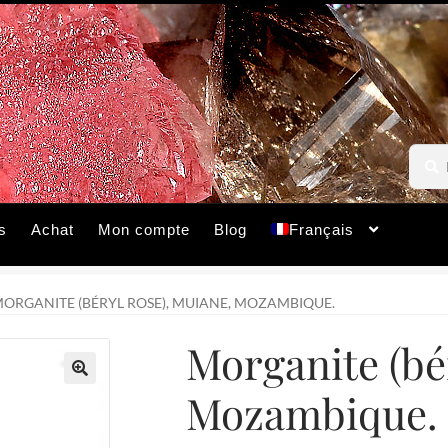
Reche
Reche
pour :
s
Achat
Mon compte
Blog
Français
ORGANITE (BÉRYL ROSE), MUIANE, MOZAMBIQUE.
Morganite (bé
Mozambique.
🔍