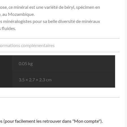
ose, ce minéral est une variété de béryl, spécimen en
e, au Mozambique.
 minéralogistes pour sa belle diversité de minéraux
 fluides.
formations complémentaires
0.05 kg
3.5 × 2.7 × 2.3 cm
ies (pour facilement les retrouver dans "Mon compte").