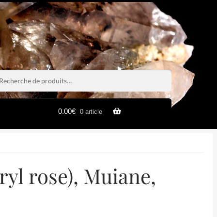
rche
rche
0.00
€
0 article
ryl rose), Muiane,