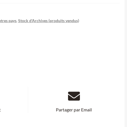
tres pays
,
Stock d'Archives (produits vendus)
t
Partager par Email