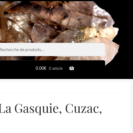
rche
rche
0.00
€
0 article
La Gasquie, Cuzac,