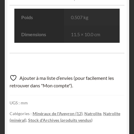
Poids
0.507 kg
Dimensions
11.5 × 10.0 cm
Ajouter à ma liste d’envies (pour facilement les
retrouver dans "Mon compte").
UGS :
mm
Catégories :
Minéraux de l'Aveyron (12)
,
Natrolite
,
Natrolite
(minéral)
,
Stock d'Archives (produits vendus)