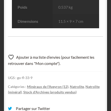
Poids
0.537 kg
Dimensions
11.5 × 9 × 7 cm
Ajouter à ma liste d’envies (pour facilement les
retrouver dans "Mon compte").
UGS :
go-fl-33-9
Catégories :
Minéraux de l'Aveyron (12)
,
Natrolite
,
Natrolite
(minéral)
,
Stock d'Archives (produits vendus)
Partager sur Twitter