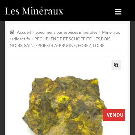
Les Minéraux
Aller
Aller
à
au
la
contenu
Accueil
Accueil
navigation
Accueil
Spécimens par espèces minérales
Minéraux
radioactifs
PECHBLENDE ET SCHOEPITE, LES BOIS-
Catégories
Boutique
NOIRS, SAINT-PRIEST-LA-PRUGNE, FOREZ, LOIRE.
Nouveautés
Nouveautés
Achat
Blog
🔍
Mon compte
Achat
Blog
Contactez-nous
VENDU
Sites amis
Français