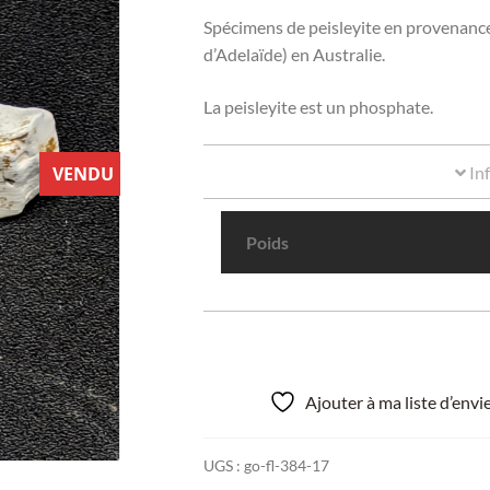
Spécimens de peisleyite en provenance
d’Adelaïde) en Australie.
La peisleyite est un phosphate.
In
VENDU
Poids
Ajouter à ma liste d’env
UGS :
go-fl-384-17