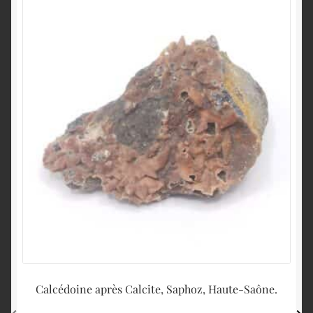
Calcédoine après Calcite, Saphoz, Haute-Saône.
Pyr