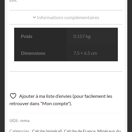
Informations complémentaires
Poids
0.157 kg
Dimensions
7.5 × 6.5 cm
Ajouter à ma liste d’envies (pour facilement les
retrouver dans "Mon compte").
UGS :
mma
Catégories :
Calcite (minéral)
,
Calcite de France
,
Minéraux du