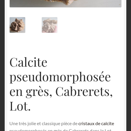
English
Calcite
pseudomorphosée
en grès, Cabrerets,
Lot.
Une très jolie et classique pièce de
cristaux de calcite
pseudomorphosés en grès de Cabrerets dans le Lot.