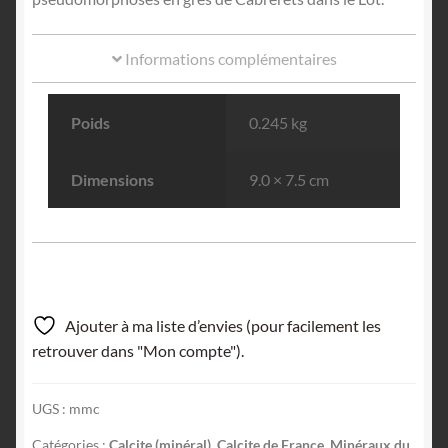
Informations complémentaires
Poids
0.245 kg
Dimensions
9.0 × 7.5 cm
Ajouter à ma liste d’envies (pour facilement les
retrouver dans "Mon compte").
UGS :
mmc
Catégories :
Calcite (minéral)
,
Calcite de France
,
Minéraux du