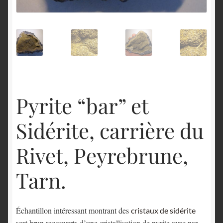
English
Pyrite “bar” et
Sidérite, carrière du
Rivet, Peyrebrune,
Tarn.
Échantillon intéressant montrant des
cristaux de sidérite
vert brun recouverts d’une cristallisation de pyrite avec par