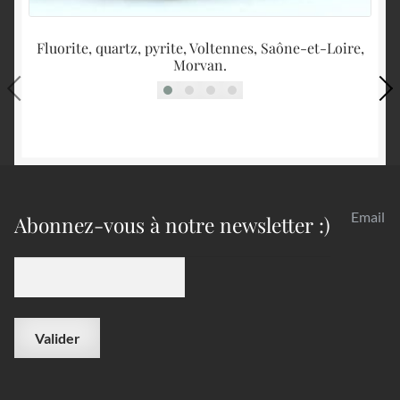
Fluorite, quartz, pyrite, Voltennes, Saône-et-Loire,
Go
Morvan.
Email
Abonnez-vous à notre newsletter :)