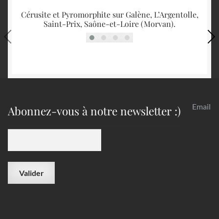
Cérusite et Pyromorphite sur Galène, L’Argentolle,
Ga
Saint-Prix, Saône-et-Loire (Morvan).
Email
Abonnez-vous à notre newsletter :)