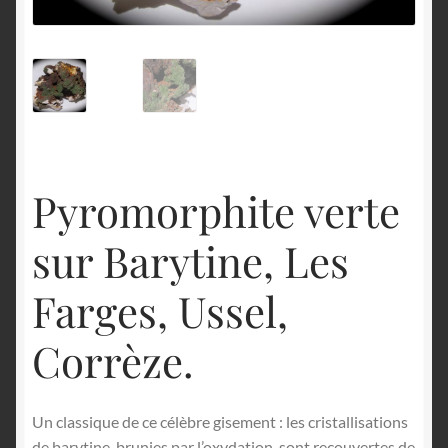
English
Pyromorphite verte
sur Barytine, Les
Farges, Ussel,
Corrèze.
Un classique de ce célèbre gisement : les cristallisations
de barytine, brunies par l’oxydation, sont recouvertes de