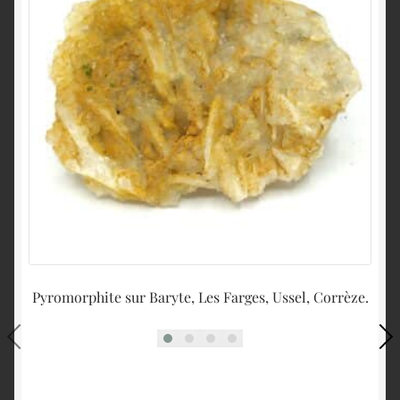
Pyromorphite sur Baryte, Les Farges, Ussel, Corrèze.
Py