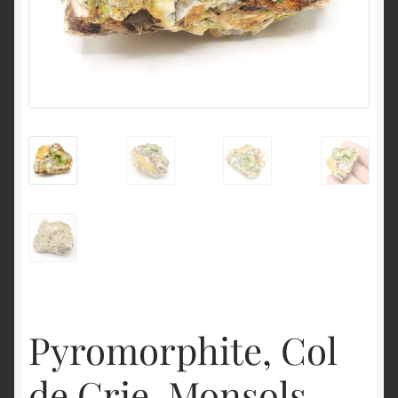
English
Pyromorphite, Col
de Crie, Monsols,