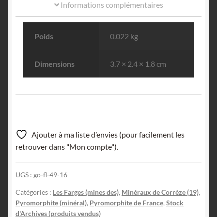
Informations complémentaires
Poids
0.022 kg
Dimensions
3.7 × 2.4 × 1.8 cm
Ajouter à ma liste d’envies (pour facilement les
retrouver dans "Mon compte").
UGS :
go-fl-49-16
Catégories :
Les Farges (mines des)
,
Minéraux de Corrèze (19)
,
Pyromorphite (minéral)
,
Pyromorphite de France
,
Stock
d'Archives (produits vendus)