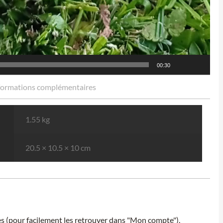
00:30
formations complémentaires
1.55 kg
20.5 × 10.5 × 10 cm
ies (pour facilement les retrouver dans "Mon compte").