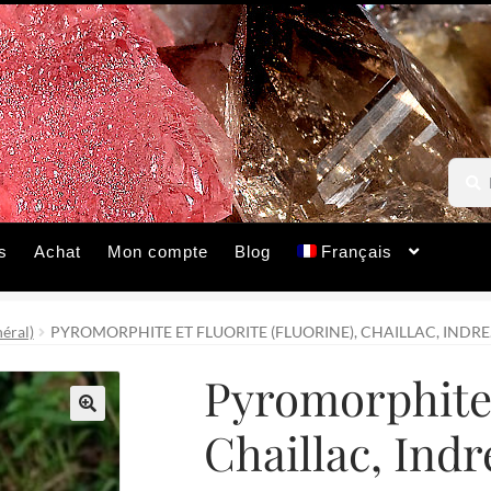
Reche
Reche
pour :
s
Achat
Mon compte
Blog
Français
éral)
PYROMORPHITE ET FLUORITE (FLUORINE), CHAILLAC, INDRE
Pyromorphite e
Chaillac, Indr
🔍