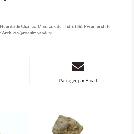
Fluorite de Chaillac
,
Minéraux de l'Indre (36)
,
Pyromorphite
d'Archives (produits vendus)
t
Partager par Email