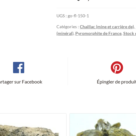
UGS :
go-fl-150-1
Catégories :
Chaillac (mine et carrière de)
,
(minéral)
,
Pyromorphite de France
,
Stock 
rtager sur Facebook
Épingler de produi