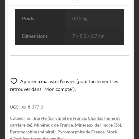
Poids
0.12 kg
Dimensions
7 × 5.5 × 2.7 cm
Ajouter à ma liste d’envies (pour facilement les
retrouver dans "Mon compte").
UGS :
go-fl-377-3
Catégories :
Baryte (barytine) de France
,
Chaillac (mine et
carrière de)
,
Minéraux de France
,
Minéraux de l'Indre (36)
,
Pyromorphite (minéral)
,
Pyromorphite de France
,
Stock
d'Archives (produits vendus)