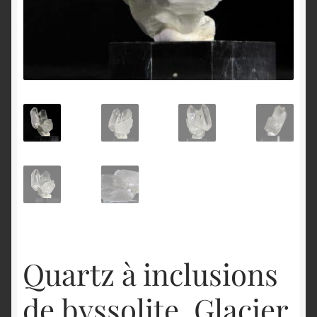
English
Quartz à inclusions
de byssolite, Glacier