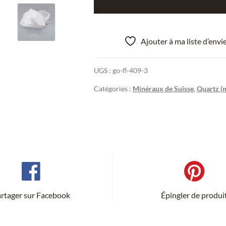
de
Quartz,
La
Ajouter à ma liste d’env
Calanda,
Grisons,
UGS :
go-fl-409-3
Suisse.
Catégories :
Minéraux de Suisse
,
Quartz (m
rtager sur Facebook
Épingler de produi