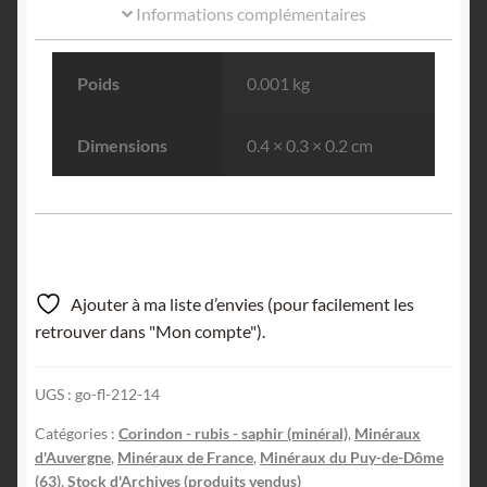
Informations complémentaires
Poids
0.001 kg
Dimensions
0.4 × 0.3 × 0.2 cm
Ajouter à ma liste d’envies (pour facilement les
retrouver dans "Mon compte").
UGS :
go-fl-212-14
Catégories :
Corindon - rubis - saphir (minéral)
,
Minéraux
d'Auvergne
,
Minéraux de France
,
Minéraux du Puy-de-Dôme
(63)
,
Stock d'Archives (produits vendus)