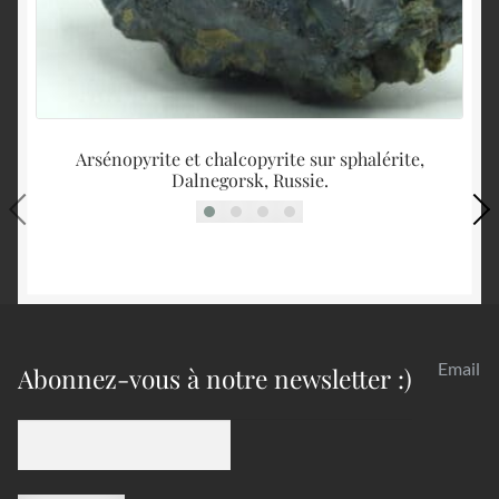
Arsénopyrite et chalcopyrite sur sphalérite,
Ca
Dalnegorsk, Russie.
Email
Abonnez-vous à notre newsletter :)