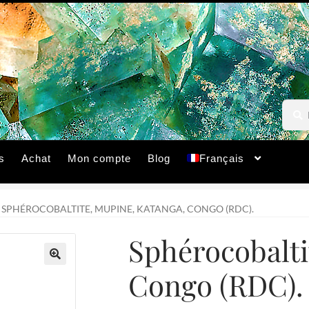
Reche
Reche
pour :
s
Achat
Mon compte
Blog
Français
SPHÉROCOBALTITE, MUPINE, KATANGA, CONGO (RDC).
Sphérocobalti
Congo (RDC).
🔍