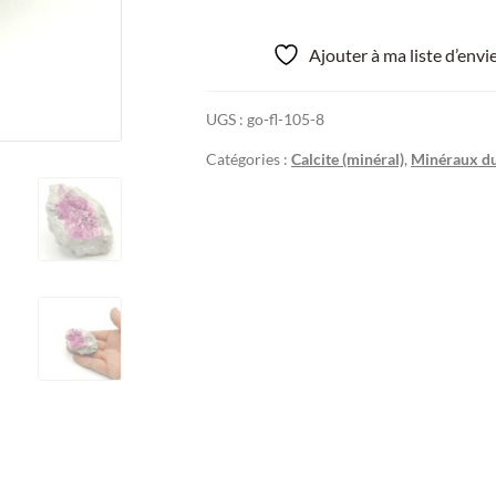
Ajouter à ma liste d’env
UGS :
go-fl-105-8
Catégories :
Calcite (minéral)
,
Minéraux d