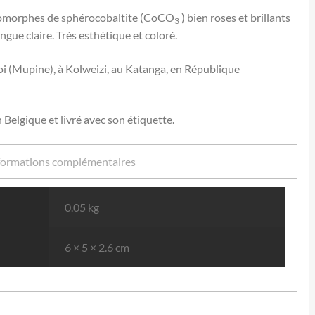
tomorphes de sphérocobaltite (CoCO
) bien roses et brillants
3
gue claire. Très esthétique et coloré.
i (Mupine), à Kolweizi, au Katanga, en République
 Belgique et livré avec son étiquette.
formations complémentaires
0.05 kg
6 × 5 × 2.6 cm