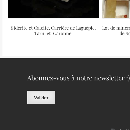
Sidérite et Calcite, Carrière de Laguépie,
Lot de minér
Tarn-et-Garonne.
de S
Abonnez-vous à notre newsletter :)