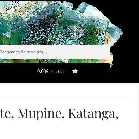
rche
rche
0.00
€
0 article
te, Mupine, Katanga,