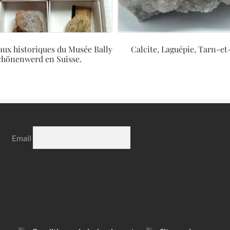
aux historiques du Musée Bally
Calcite, Laguépie, Tarn-e
chönenwerd en Suisse.
Email