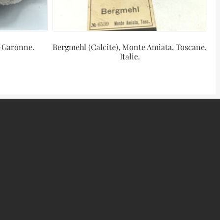
t-Garonne.
Bergmehl (Calcite), Monte Amiata, Toscane,
Italie.