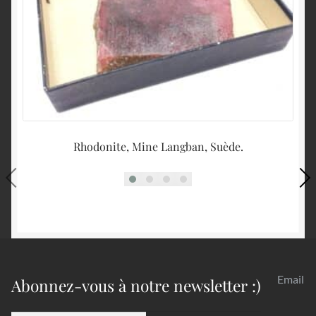
Rhodonite, Mine Langban, Suède.
D
Email
Abonnez-vous à notre newsletter :)