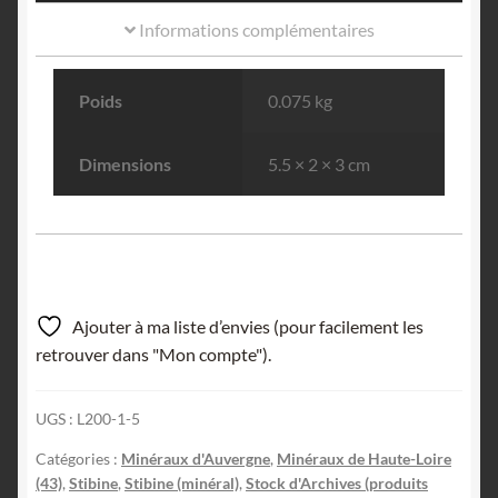
Informations complémentaires
Poids
0.075 kg
Dimensions
5.5 × 2 × 3 cm
Ajouter à ma liste d’envies (pour facilement les
retrouver dans "Mon compte").
UGS :
L200-1-5
Catégories :
Minéraux d'Auvergne
,
Minéraux de Haute-Loire
(43)
,
Stibine
,
Stibine (minéral)
,
Stock d'Archives (produits