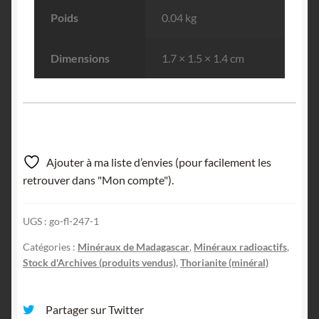
Poids
0.04 kg
Dimensions
1.7 × 1.5 × 1.4 cm
Ajouter à ma liste d’envies (pour facilement les
retrouver dans "Mon compte").
UGS :
go-fl-247-1
Catégories :
Minéraux de Madagascar
,
Minéraux radioactifs
,
Stock d'Archives (produits vendus)
,
Thorianite (minéral)
Partager sur Twitter