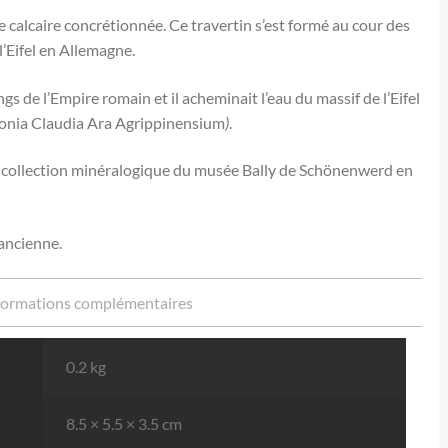
e calcaire concrétionnée. Ce travertin s’est formé au cour des
l’Eifel en Allemagne.
ngs de l’Empire romain et il acheminait l’eau du massif de l’Eifel
olonia Claudia Ara Agrippinensium
)
.
a collection minéralogique du musée Bally de Schönenwerd en
 ancienne.
formations complémentaires
0.2 kg
8.5 × 5.5 × 3.5 cm