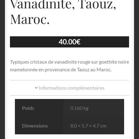
Vanadinite, Taouz,
Maroc.
40.00
€
Typiques cristaux de vanadinite rouge sur goethite noire
mamelonnée en provenance de Taouz au Maroc.
Informations complémentaires
Poids
0.160 kg
Dimensions
8.0 × 5.7 × 4.7 cm