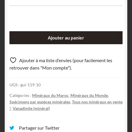
quantité
Ajouter au panier
de
Vanadinite,
Taouz,
Ajouter à ma liste d’envies (pour facilement les
Maroc.
retrouver dans "Mon compte").
UGS :
gui-119-10
Catégories :
Minéraux du Maroc
,
Minéraux du Monde
,
Spécimens par espèces minérales
,
Tous nos minéraux en vente
!
,
Vanadinite (minéral)
Partager sur Twitter