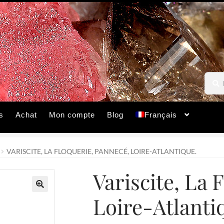
Reche
Reche
pour :
s
Achat
Mon compte
Blog
Français
VARISCITE, LA FLOQUERIE, PANNECÉ, LOIRE-ATLANTIQUE.
Variscite, La 
Loire-Atlanti
🔍