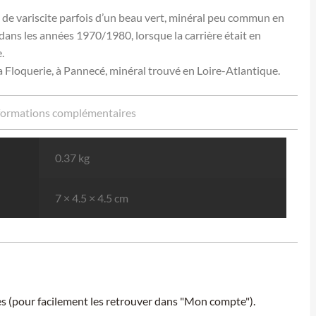
e variscite parfois d’un beau vert, minéral peu commun en
 dans les années 1970/1980, lorsque la carrière était en
.
 la Floquerie, à Pannecé, minéral trouvé en Loire-Atlantique.
formations complémentaires
0.37 kg
7 × 4.5 × 4.5 cm
ies (pour facilement les retrouver dans "Mon compte").