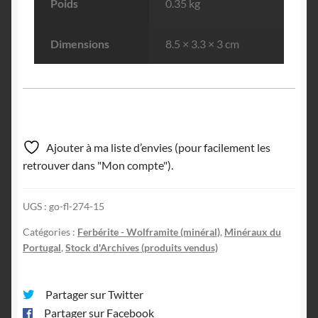
Poids
0.35 kg
Dimensions
8.5 × 3.3 × 3 cm
Ajouter à ma liste d’envies (pour facilement les
retrouver dans "Mon compte").
UGS :
go-fl-274-15
Catégories :
Ferbérite - Wolframite (minéral)
,
Minéraux du
Portugal
,
Stock d'Archives (produits vendus)
Partager sur Twitter
Partager sur Facebook