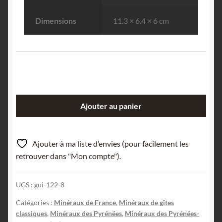
Dimensions
11.3 × 6.4 × 6 cm
quantité
Ajouter au panier
de
Wollastonite,
Batère,
Ajouter à ma liste d’envies (pour facilement les
Corsavy,
retrouver dans "Mon compte").
Pyrénées-
Orientales.
UGS :
gui-122-8
Catégories :
Minéraux de France
,
Minéraux de gîtes
classiques
,
Minéraux des Pyrénées
,
Minéraux des Pyrénées-