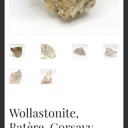
English
Wollastonite,
Batère, Corsavy,